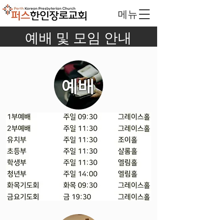
​메뉴
예배 및 모임 안내
​예배